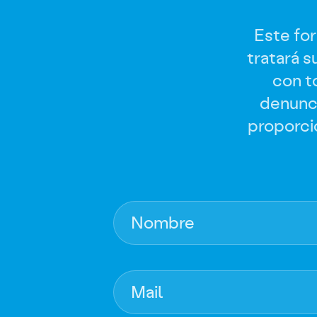
Este for
tratará 
con t
denunc
proporci
Nombre
Mail