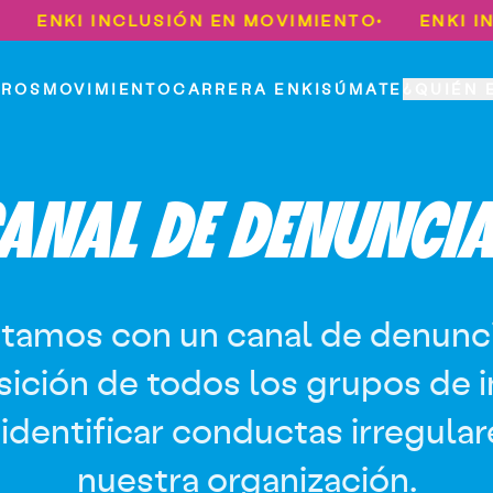
ENKI INCLUSIÓN EN MOVIMIENTO
ENKI INCL
•
TROS
MOVIMIENTO
CARRERA ENKI
SÚMATE
¿QUIÉN 
ANAL DE DENUNCI
tamos con un canal de denunci
sición de todos los grupos de i
 identificar conductas irregular
nuestra organización.