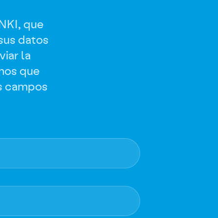
ENKI, que
sus datos
iar la
mos que
os campos