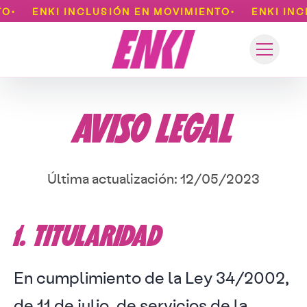
ENKI Inclusión en movimiento
ENKI INCLUSIÓN EN MOVIMIENTO
ENKI INCLUSI
•
Toggle n
AVISO LEGAL
Última actualización: 12/05/2023
1. TITULARIDAD
En cumplimiento de la Ley 34/2002,
de 11 de julio, de servicios de la