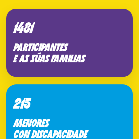
1481
PARTICIPANTES
E AS SÚAS FAMILIAS
215
MENORES
CON DISCAPACIDADE