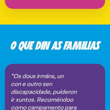
O QUE DIN AS FAMILIAS
“Os dous irmáns, un
con e outro sen
discapacidade, puideron
ir xuntos. Recoméndoo
como campamento para