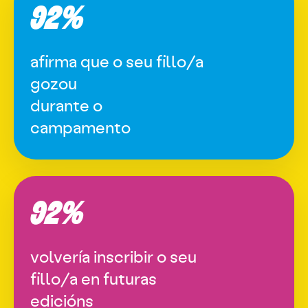
92%
afirma que o seu fillo/a
gozou
durante o
campamento
92%
volvería inscribir o seu
fillo/a en futuras
edicións