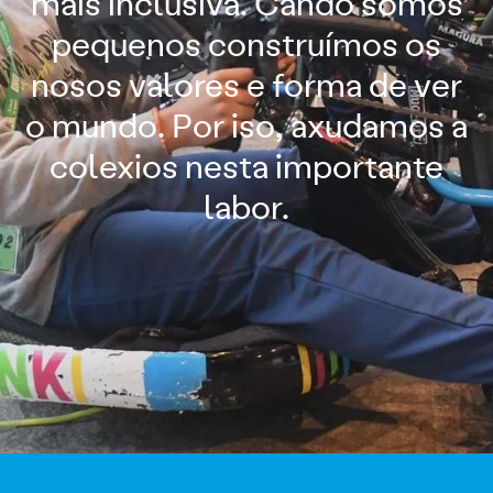
máis inclusiva. Cando somos
pequenos construímos os
nosos valores e forma de ver
o mundo. Por iso, axudamos a
colexios nesta importante
labor.