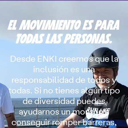
EL MOVIMIENTO ES PARA
TODAS LAS PERSONAS.
Desde ENKI creemos que la
inclusión es una
responsabilidad de todos y
todas. Si no tienes algún tipo
de diversidad puedes
ayudarnos un montón a
conseguir romper barreras,