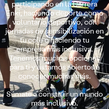
participando en la Carrera
Enki, haciendo deporte como
voluntario deportivo, con
jornadas de sensibilización en
tu cole o haciendo tu
empresa más inclusiva.
Tenemos muchas opciones
para ti y estamos abiertos a
conocer muchas más.
Súmate a construir un mundo
más inclusivo.